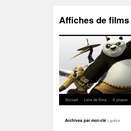
Aller
au
Affiches de film
contenu
Accueil
Liste de films
A propos
grèce
Archives par mot-clé :