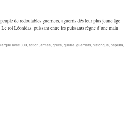
 peuple de redoutables guerriers, aguerris dés leur plus jeune âge
 Le roi Léonidas, puissant entre les puissants règne d’une main
Marqué avec
300
,
action
,
armée
,
grèce
,
guerre
,
guerriers
,
historique
,
péplum
,