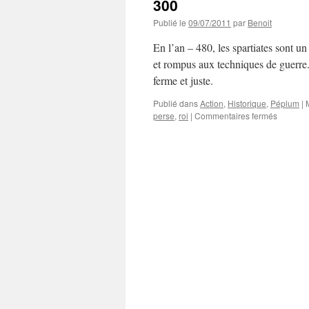
300
Publié le
09/07/2011
par
Benoit
En l’an – 480, les spartiates sont un
et rompus aux techniques de guerre.
ferme et juste.
Publié dans
Action
,
Historique
,
Péplum
|
sur
perse
,
roi
|
Commentaires fermés
300